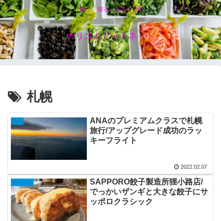
食う、寝る、あるく2号
ナリコムドットネット
札幌
ANAのプレミアムクラスで札幌
旅行
旅行/アップグレード成功のラッ
キーフライト
2022.02.07
SAPPORO餃子製造所狸小路店/
食べ歩き
でっかいザンギと大きな餃子にサ
ッポロクラシック