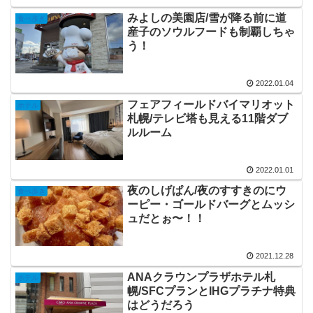
みよしの美園店/雪が降る前に道
食べ歩き
産子のソウルフードも制覇しちゃ
う！
2022.01.04
フェアフィールドバイマリオット
ホテル
札幌/テレビ塔も見える11階ダブ
ルルーム
2022.01.01
夜のしげぱん/夜のすすきのにウ
食べ歩き
ーピー・ゴールドバーグとムッシ
ュだとぉ〜！！
2021.12.28
ANAクラウンプラザホテル札
ホテル
幌/SFCプランとIHGプラチナ特典
はどうだろう