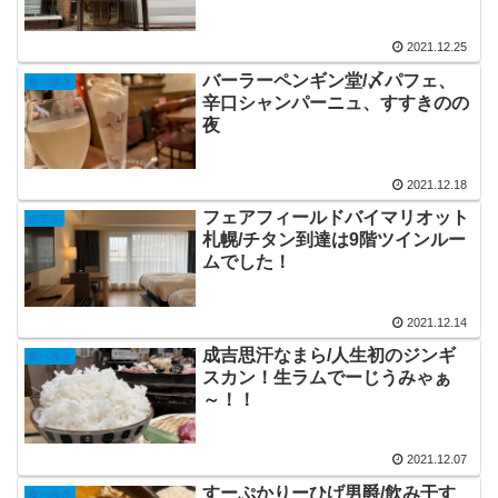
2021.12.25
バーラーペンギン堂/〆パフェ、
食べ歩き
辛口シャンパーニュ、すすきのの
夜
2021.12.18
フェアフィールドバイマリオット
ホテル
札幌/チタン到達は9階ツインルー
ムでした！
2021.12.14
成吉思汗なまら/人生初のジンギ
食べ歩き
スカン！生ラムでーじうみゃぁ
～！！
2021.12.07
すーぷかりーひげ男爵/飲み干す
食べ歩き