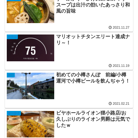
スープは出汁の効いたあっさり和
風の旨味
2021.11.27
マリオットチタンエリート達成ナ
ホテル
リ～！
2021.11.19
初めての小樽さんぽ 前編/小樽
旅行
運河で小樽ビールを飲んぢゃう！
2021.02.21
ビヤホールライオン狸小路店/お
食べ歩き
久しぶりのライオン男爵は元気で
したｗ