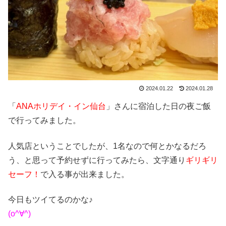
2024.01.22
2024.01.28
「
ANAホリデイ・イン仙台
」さんに宿泊した日の夜ご飯
で行ってみました。
人気店ということでしたが、1名なので何とかなるだろ
う、と思って予約せずに行ってみたら、文字通り
ギリギリ
セーフ！
で入る事が出来ました。
今日もツイてるのかな♪
(o^∀^)