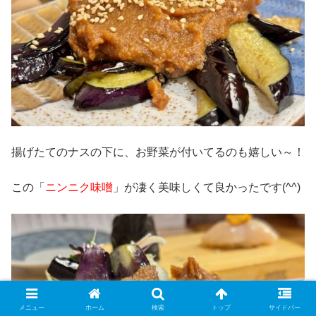
揚げたてのナスの下に、お野菜が付いてるのも嬉しい～！
この「
ニンニク味噌
」が凄く美味しくて良かったです(^^)
メニュー
ホーム
検索
トップ
サイドバー