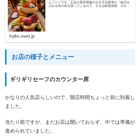
ムページです。お店の基本情報やおすすめ料理の「毎日仕
入れる旬の魚を使っているので、ネタは鮮度抜群。それで
いて一貫95円～というリーズナブルな『握り』」「灰干し
ハラス串」「不二子自慢の鉄鍋...
fujiko.owst.jp
お店の様子とメニュー
ギリギリセーフのカウンター席
かなりの人気店らしいので、開店時間ちょっと前に到着し
ました。
当たり前ですが、まだお店は開いておらず、中では準備が
進められていました。