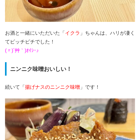
お酒と一緒にいただいた「
イクラ
」ちゃんは、ハリが凄く
てピッチピチでした！
(〃)´艸｀)ｵｲｼｰ♪
ニンニク味噌おいしい！
続いて「
揚げナスのニンニク味噌
」です！