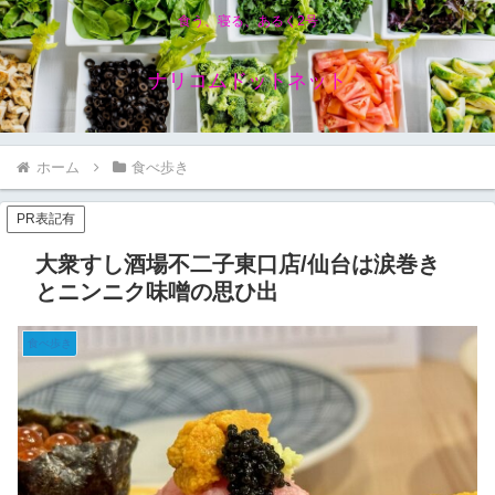
食う、寝る、あるく2号
ナリコムドットネット
ホーム
食べ歩き
PR表記有
大衆すし酒場不二子東口店/仙台は涙巻き
とニンニク味噌の思ひ出
食べ歩き