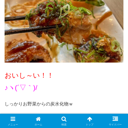
おいし～い！！
♪ヽ(´▽｀)/
しっかりお野菜からの炭水化物ｗ
メニュー
ホーム
検索
トップ
サイドバー