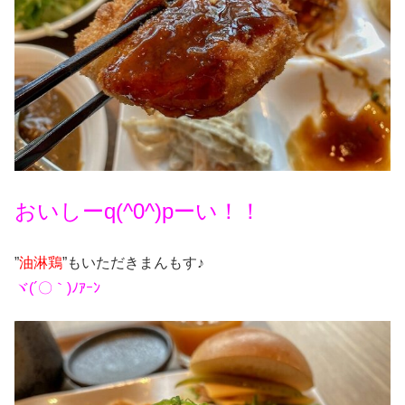
おいしーq(^0^)pーい！！
”
油淋鶏
”もいただきまんもす♪
ヾ(´〇｀)ﾉｱｰﾝ