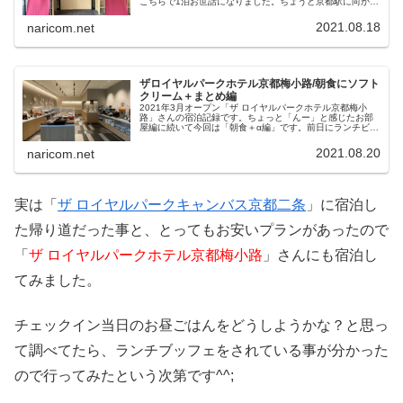
こちらで1泊お世話になりました。ちょうど京都駅に向かう
通り道だった事と、関西在住者向けのお得なプランで安か
ったからです^^;
2021.08.18
naricom.net
ザロイヤルパークホテル京都梅小路/朝食にソフト
クリーム＋まとめ編
2021年3月オープン「ザ ロイヤルパークホテル京都梅小
路」さんの宿泊記録です。ちょっと「んー」と感じたお部
屋編に続いて今回は「朝食＋α編」です。前日にランチビュ
ッフェを利用したので、朝食はランチとどう違うのかな？
と楽しみにして朝食会場に向かいました♪
2021.08.20
naricom.net
実は「
ザ ロイヤルパークキャンバス京都二条
」に宿泊し
た帰り道だった事と、とってもお安いプランがあったので
「
ザ ロイヤルパークホテル京都梅小路
」さんにも宿泊し
てみました。
チェックイン当日のお昼ごはんをどうしようかな？と思っ
て調べてたら、ランチブッフェをされている事が分かった
ので行ってみたという次第です^^;