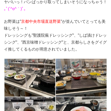
ヤバいっ！パンばっかり取ってしまいそうになっちゃう！
｡ﾟ(´^o^｀)ﾟ｡
お野菜は”
京都中央市場直送野菜
”が並んでいてとっても美
味しそう～！
ドレッシングも”聖護院蕪ドレッシング”、”しば漬けドレッ
シング”、”西京味噌ドレッシング”と、京都らしさをグイグ
イ推してくるものが用意されていました。