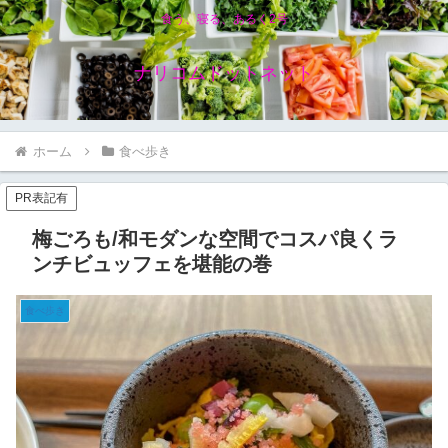
食う、寝る、あるく2号
ナリコムドットネット
ホーム
食べ歩き
PR表記有
梅ごろも/和モダンな空間でコスパ良くラ
ンチビュッフェを堪能の巻
食べ歩き