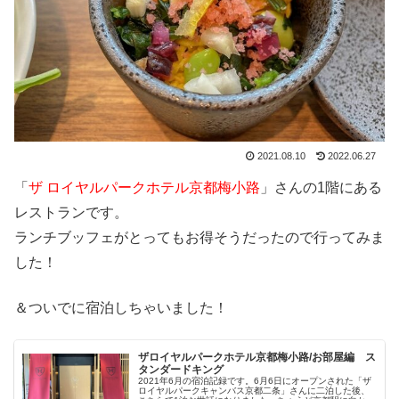
2021.08.10
2022.06.27
「
ザ ロイヤルパークホテル京都梅小路
」さんの1階にある
レストランです。
ランチブッフェがとってもお得そうだったので行ってみま
した！
＆ついでに宿泊しちゃいました！
ザロイヤルパークホテル京都梅小路/お部屋編 ス
タンダードキング
2021年6月の宿泊記録です。6月6日にオープンされた「ザ
ロイヤルパークキャンバス京都二条」さんに二泊した後、