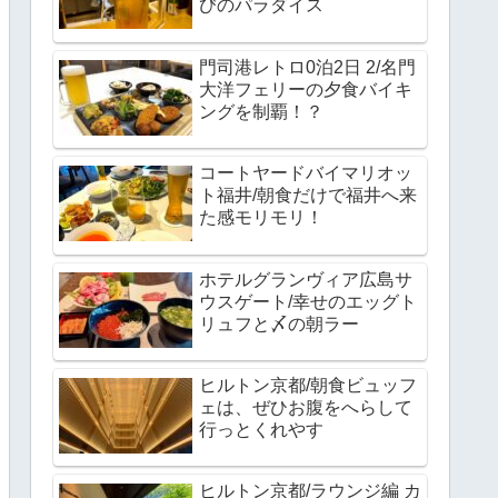
びのパラダイス
門司港レトロ0泊2日 2/名門
大洋フェリーの夕食バイキ
ングを制覇！？
コートヤードバイマリオッ
ト福井/朝食だけで福井へ来
た感モリモリ！
ホテルグランヴィア広島サ
ウスゲート/幸せのエッグト
リュフと〆の朝ラー
ヒルトン京都/朝食ビュッフ
ェは、ぜひお腹をへらして
行っとくれやす
ヒルトン京都/ラウンジ編 カ