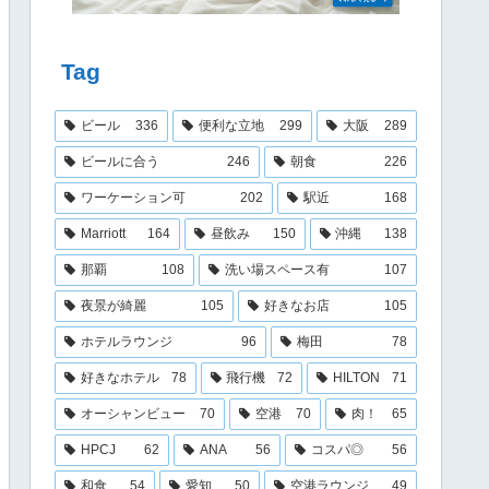
Tag
ビール
336
便利な立地
299
大阪
289
ビールに合う
246
朝食
226
ワーケーション可
202
駅近
168
Marriott
164
昼飲み
150
沖縄
138
那覇
108
洗い場スペース有
107
夜景が綺麗
105
好きなお店
105
ホテルラウンジ
96
梅田
78
好きなホテル
78
飛行機
72
HILTON
71
オーシャンビュー
70
空港
70
肉！
65
HPCJ
62
ANA
56
コスパ◎
56
和食
54
愛知
50
空港ラウンジ
49