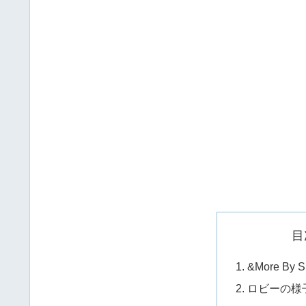
目
&More By
ロビーの様