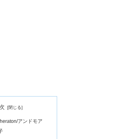
次
 Sheraton/アンドモア
子