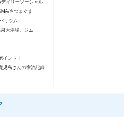
cial/デイリーソーシャル
AGMA/さつまぐま
/ビバリウム
温泉大浴場、ジム
ポイント！
鹿児島さんの宿泊記録
ア