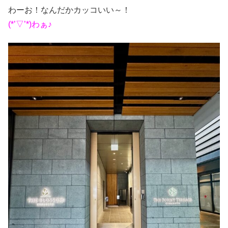
わーお！なんだかカッコいい～！
(*’▽’*)わぁ♪