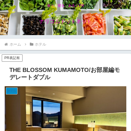
食う、寝る、あるく2号
ナリコムドットネット
ホーム
ホテル
PR表記有
THE BLOSSOM KUMAMOTO/お部屋編モ
デレートダブル
ホテル