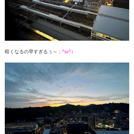
暗くなるの早すぎるぅ～
；^ω^）