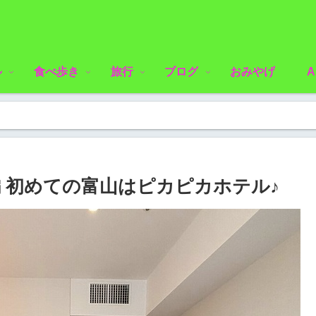
ル
食べ歩き
旅行
ブログ
おみやげ
A
編 初めての富山はピカピカホテル♪