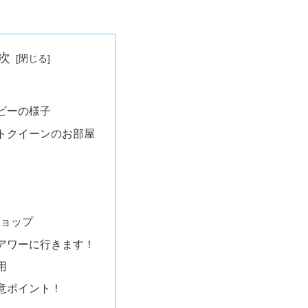
次
ビーの様子
トクイーンのお部屋
Jショップ
アワーに行きます！
用
意ポイント！