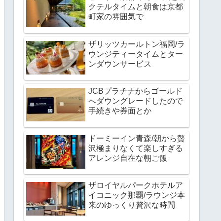
クテルタイムと朝食は京都
町家の雰囲気で
ザリッツカールトン福岡/ラ
ウンジティータイムとター
ンダウンサービス
JCBプラチナからゴールド
へダウングレードしたので
手続きや券面とか
ドーミーイン青森/朝から贅
沢極まりなくて楽しすぎる
アレンジ自在な朝ご飯
ザロイヤルパークホテルア
イコニック那覇/ラウンジ本
来のゆっくり贅沢な時間