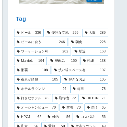
Tag
ビール
336
便利な立地
299
大阪
289
ビールに合う
246
朝食
226
ワーケーション可
202
駅近
168
Marriott
164
昼飲み
150
沖縄
138
那覇
108
洗い場スペース有
107
夜景が綺麗
105
好きなお店
105
ホテルラウンジ
96
梅田
78
好きなホテル
78
飛行機
72
HILTON
71
オーシャンビュー
70
空港
70
肉！
65
HPCJ
62
ANA
56
コスパ◎
56
和食
54
愛知
50
空港ラウンジ
49