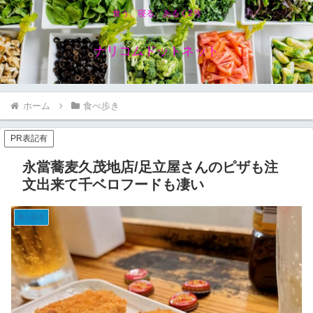
食う、寝る、あるく2号
ナリコムドットネット
ホーム
食べ歩き
PR表記有
永當蕎麦久茂地店/足立屋さんのピザも注
文出来て千ベロフードも凄い
食べ歩き