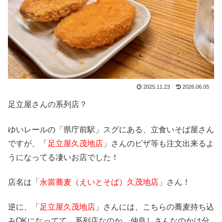
2025.11.23
2026.06.05
足立屋さんの系列店？
ゆいレールの「県庁前駅」スグにある、立食いそば屋さん
ですが、「
足立屋久茂地店
」さんのピザ等も注文出来るよ
うになってる凄いお店でした！
店名は「
永當蕎麦（えいとそば）久茂地店
」さん！
逆に、「
足立屋久茂地店
」さんには、こちらの蕎麦持ち込
みOKになってて、系列店なのか、仲良しさんなのかは分