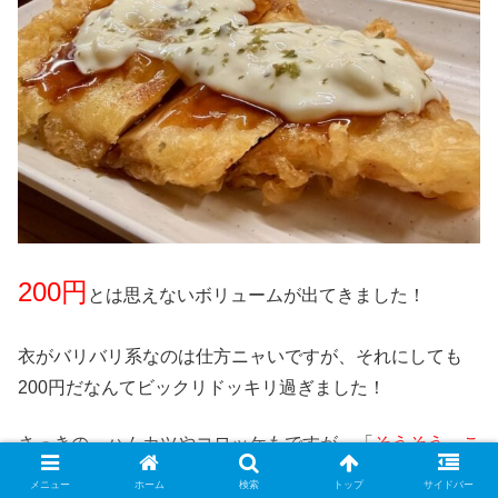
200円
とは思えないボリュームが出てきました！
衣がバリバリ系なのは仕方ニャいですが、それにしても
200円だなんてビックリドッキリ過ぎました！
さっきの、ハムカツやコロッケもですが、「
そうそう、こ
ういうのでいいんだよ♪
」という庶民感溢れるチープさに
メニュー
ホーム
検索
トップ
サイドバー