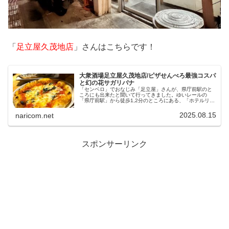
「
足立屋久茂地店
」さんはこちらです！
大衆酒場足立屋久茂地店/ピザせんべろ最強コスパ
と幻の花サガリバナ
「センベロ」でおなじみ「足立屋」さんが、県庁前駅のと
ころにも出来たと聞いて行ってきました。ゆいレールの
「県庁前駅」から徒歩1,2分のところにある、「ホテルリビ
ングイン県庁前駅」さんの1階です。中は３つに分かれてい
ました。「大衆屋台足立屋」「大衆酒場足立屋」「大衆ピ
2025.08.15
naricom.net
ッツァ足立屋」3つのブースみたいになっていました。
スポンサーリンク