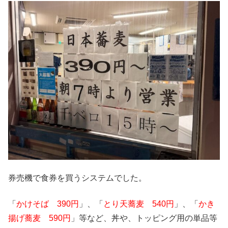
券売機で食券を買うシステムでした。
「
かけそば 390円
」、「
とり天蕎麦 540円
」、「
かき
揚げ蕎麦 590円
」等など、丼や、トッピング用の単品等