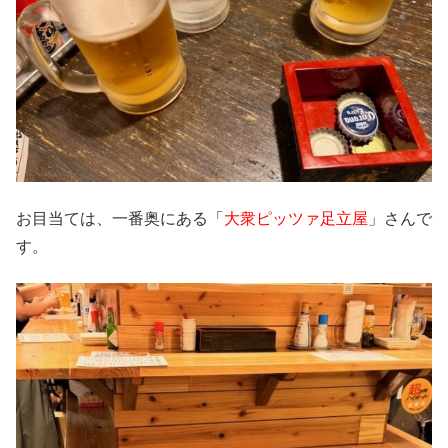
お目当ては、一番奥にある「
大衆ピッツァ足立屋
」さんで
す。