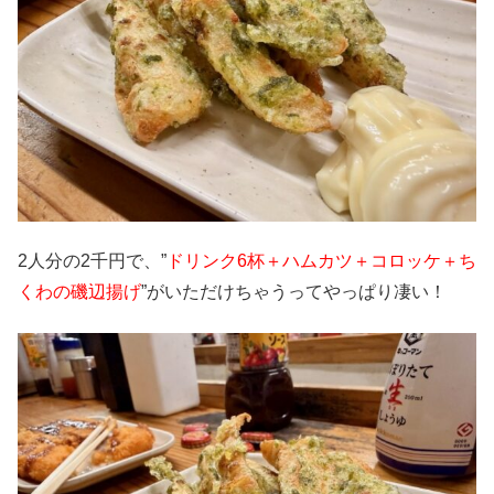
2人分の2千円で、”
ドリンク6杯＋ハムカツ＋コロッケ＋ち
くわの磯辺揚げ
”がいただけちゃうってやっぱり凄い！