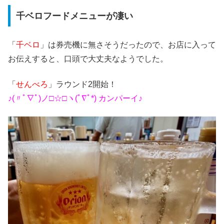
千ベロフードメニューが凄い
「
千ベロ
」は券売機に無さそうだったので、お店に入って
お伝えすると、口頭で大丈夫なようでした。
「
せんべろ
」ラウンド2開始！
♪(〃ﾟ∇ﾟ)ノ□☆□ヽ(ﾟ∇ﾟ*) カンパーイ♪