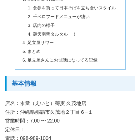
食券を買って日本そばを立ち食いスタイル
千ベロフードメニューが凄い
店内の様子
鶏天南蛮タルタル！！
足立屋サワー
まとめ
足立屋さんにお世話になってる記録
基本情報
店名：永當（えいと）蕎麦 久茂地店
住所：沖縄県那覇市久茂地２丁目６−１
営業時間：7:00 〜 22:00
定休日：
電話：098-989-1004