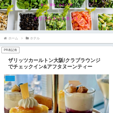
食う、寝る、あるく2号
ナリコムドットネット
ホーム
ホテル
PR表記有
ザリッツカールトン大阪/クラブラウンジ
でチェックイン&アフタヌーンティー
ホテル