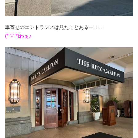
車寄せのエントランスは見たことあるー！！
(*’▽’*)わぁ♪