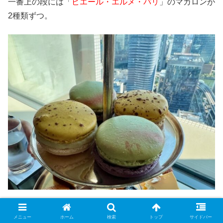
一番上の段には「
ピエール・エルメ・パリ
」のマカロンが
2種類ずつ。
「1個400円くらいするのかな？」
メニュー
ホーム
検索
トップ
サイドバー