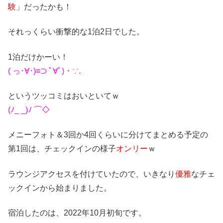
験
」だったかも！
それっくらい衝撃的な1泊2日でした。
1泊だけかーい！
( っ･∀･)≡⊃ ﾟ∀ﾟ)・∵.
というツッコミはおいといてｗ
(ﾉ_ _)ﾉ ⌒◇
メニーフォト＆3回か4回くらいに分けてまとめる予定の
第1回は、チェックインの様子
オンリー
ｗ
ラウンジアクセスを付けていたので、いきなり
優雅
なチェ
ックインから始まりました。
宿泊したのは、2022年10月初旬です。