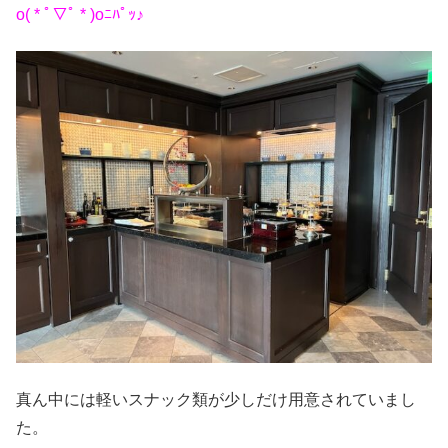
o( * ﾟ▽ﾟ * )oﾆﾊﾟｯ♪
真ん中には軽いスナック類が少しだけ用意されていまし
た。