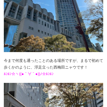
今まで何度も通ったことのある場所ですが、まるで初めて
歩くかのように、浮足立った西梅田ニャウです！
ﾙﾝﾙﾝ☆ヽ((●＾∀＾●))ﾉ☆ﾙﾝﾙﾝ