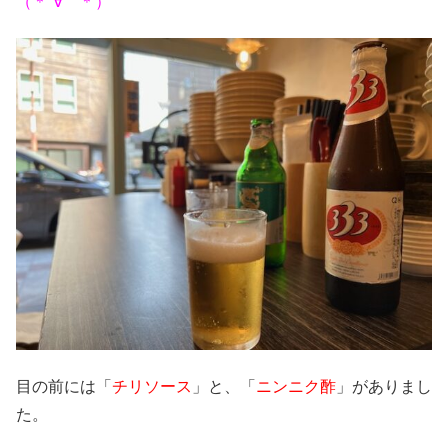
（＊´∀｀＊）
目の前には「
チリソース
」と、「
ニンニク酢
」がありまし
た。