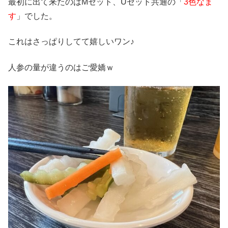
最初に出て来たのはMセット、Uセット共通の「
3色なま
す
」でした。
これはさっぱりしてて嬉しいワン♪
人参の量が違うのはご愛嬌ｗ