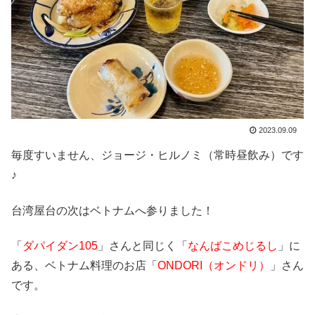
2023.09.09
毎度すいません、ジョージ・ヒルノミ（常時昼飲み）です
♪
台湾屋台の次はベトナムへ参りました！
「
ダパイダン105
」さんと同じく「
なんばこめじるし
」に
ある、ベトナム料理のお店「
ONDORI（オンドリ）
」さん
です。