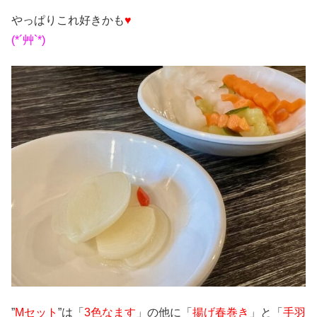
やっぱりこれ好きかも
♥
(*´艸`*)
”
Mセット
”は「
3色なます
」の他に「
揚げ春巻き
」と「
手羽