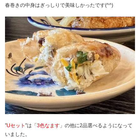
春巻きの中身はぎっしりで美味しかったです(^^)
”
Uセット
”は「
3色なます
」の他に2品選べるようになって
いました。