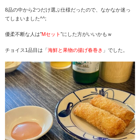
8品の中から2つだけ選ぶ仕様だったので、なかなか迷っ
てしまいました^^;
優柔不断な人は”
Mセット
”にした方がいいかもｗ
チョイス1品目は「
海鮮と果物の揚げ春巻き
」でした。