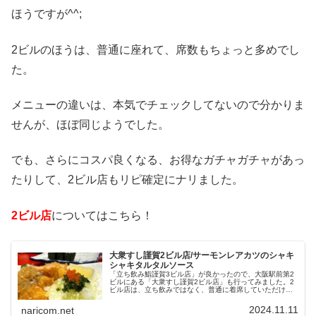
ほうですが^^;
2ビルのほうは、普通に座れて、席数もちょっと多めでし
た。
メニューの違いは、本気でチェックしてないので分かりま
せんが、ほぼ同じようでした。
でも、さらにコスパ良くなる、お得なガチャガチャがあっ
たりして、2ビル店もリピ確定にナリました。
2ビル店
についてはこちら！
大衆すし謹賀2ビル店/サーモンレアカツのシャキ
シャキタルタルソース
「立ち飲み鮨謹賀3ビル店」が良かったので、大阪駅前第2
ビルにある「大衆すし謹賀2ビル店」も行ってみました。2
ビル店は、立ち飲みではなく、普通に着席していただける
お店でした。めちゃくちゃお得になるガチャガチャもあっ
たりして、こちらもかなり良かったです。もちろんリピ確
2024.11.11
naricom.net
定！2ビル店と、3ビル店と使い分ける上級者の仲間入りだ