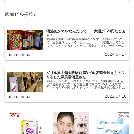
ー！？
駅前ビル探検♪
酒処あかマル/なんだってー！大瓶が320円だとぉ
～！
大阪駅前第4ビルにある居酒屋さんです。昼間からやって
て、通る度気になっていましたが、ついに初潜入してきま
した！なんといってもビールが激安！サントリー生ビール
大瓶320円！フードも種類豊富で、しかも、お安い雰囲気♪
これは行くっきゃないっス！
2024.07.17
naricom.net
グリル異人館大阪駅前第3ビル店/洋食屋さんのフ
リをした洋風居酒屋さん
大阪らしさを感じられるエリアの一つ、大阪駅前ビルにあ
る洋食屋さんです。前を通る度に気になっていたんです
が、やっと初体験してきました。「麦酒＆洋食スタンド グ
リル異人館」さんです。見た目は洋食屋さんですが、どう
やら昼飲みが出来そうなにほひがするｗ
2022.07.16
naricom.net