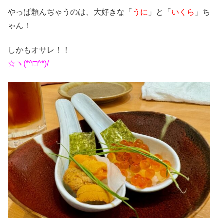
やっぱ頼んぢゃうのは、大好きな「
うに
」と「
いくら
」ち
ゃん！
しかもオサレ！！
☆ヽ(*^□^*)/