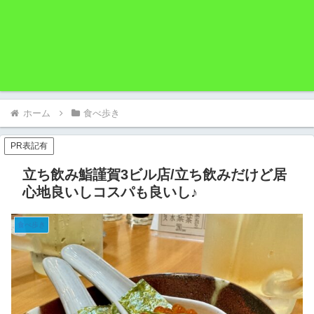
ホーム
食べ歩き
PR表記有
立ち飲み鮨謹賀3ビル店/立ち飲みだけど居
心地良いしコスパも良いし♪
食べ歩き