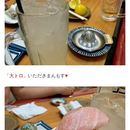
「
大トロ
」いただきまんもす
♥