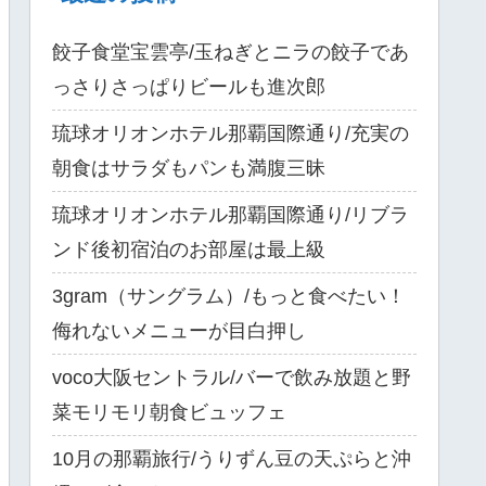
餃子食堂宝雲亭/玉ねぎとニラの餃子であ
っさりさっぱりビールも進次郎
琉球オリオンホテル那覇国際通り/充実の
朝食はサラダもパンも満腹三昧
琉球オリオンホテル那覇国際通り/リブラ
ンド後初宿泊のお部屋は最上級
3gram（サングラム）/もっと食べたい！
侮れないメニューが目白押し
voco大阪セントラル/バーで飲み放題と野
菜モリモリ朝食ビュッフェ
10月の那覇旅行/うりずん豆の天ぷらと沖