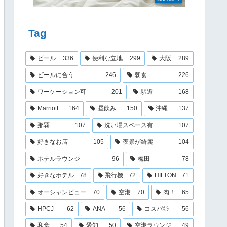
Tag
ビール
336
便利な立地
299
大阪
289
ビールに合う
246
朝食
226
ワーケーション可
201
駅近
168
Marriott
164
昼飲み
150
沖縄
137
那覇
107
洗い場スペース有
107
好きなお店
105
夜景が綺麗
104
ホテルラウンジ
96
梅田
78
好きなホテル
78
飛行機
72
HILTON
71
オーシャンビュー
70
空港
70
肉！
65
HPCJ
62
ANA
56
コスパ◎
56
和食
54
愛知
50
空港ラウンジ
49