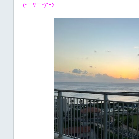
(*￣∇￣*)ﾆｰﾝ