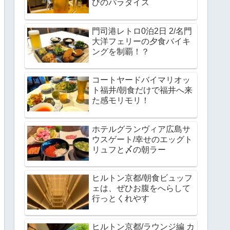
びのパラダイス
門司港レトロ0泊2日 2/名門
大洋フェリーの夕食バイキ
ングを制覇！？
コートヤードバイマリオッ
ト福井/朝食だけで福井へ来
た感モリモリ！
ホテルグランヴィア広島サ
ウスゲート/幸せのエッグト
リュフと〆の朝ラー
ヒルトン京都/朝食ビュッフ
ェは、ぜひお腹をへらして
行っとくれやす
ヒルトン京都/ラウンジ編 カ