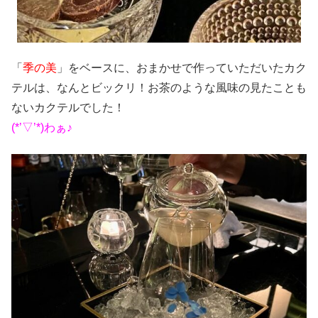
「
季の美
」をベースに、おまかせで作っていただいたカク
テルは、なんとビックリ！お茶のような風味の見たことも
ないカクテルでした！
(*’▽’*)わぁ♪