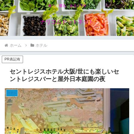
食う、寝る、あるく2号
ナリコムドットネット
ホーム
ホテル
PR表記有
セントレジスホテル大阪/世にも楽しいセ
ントレジスバーと屋外日本庭園の夜
ホテル