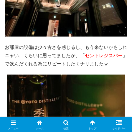
お部屋の設備は少々古さを感じるし、もう来ないかもしれ
ニャい、くらいに思ってましたが、「
セントレジスバー
」
で飲んだくれる為にリピートしたくナリましたｗ
メニュー
ホーム
検索
トップ
サイドバー