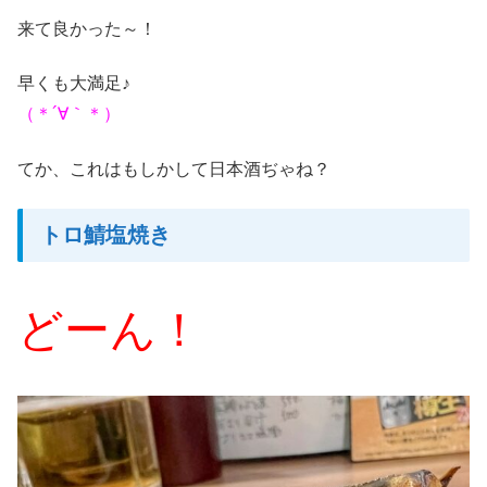
来て良かった～！
早くも大満足♪
（＊´∀｀＊）
てか、これはもしかして日本酒ぢゃね？
トロ鯖塩焼き
どーん！