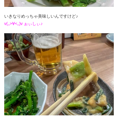
いきなりめっちゃ美味しいんですけど♪
v(,,>∀<,,)v ぉぃしぃ♪