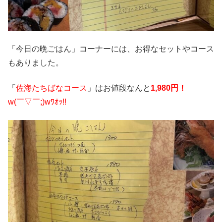
「今日の晩ごはん」コーナーには、お得なセットやコース
もありました。
「
佐海たちばなコース
」はお値段なんと
1,980円！
w(￣▽￣;)wﾜｵｯ!!