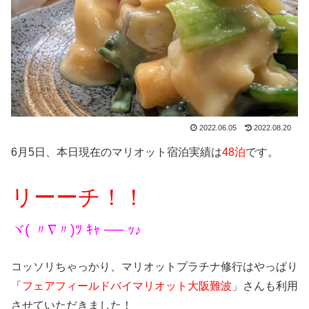
2022.06.05
2022.08.20
6月5日、本日現在のマリオット宿泊実績は
48泊
です。
リーーチ！！
ヾ( 〃∇〃)ﾂ ｷｬ ── ｯ♪
コッソリちゃっかり、マリオットプラチナ修行はやっぱり
「
フェアフィールドバイマリオット大阪難波
」さんも利用
させていただきました！