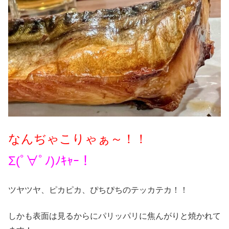
なんぢゃこりゃぁ～！！
Σ(ﾟ∀ﾟﾉ)ﾉｷｬｰ！
ツヤツヤ、ピカピカ、ぴちぴちのテッカテカ！！
しかも表面は見るからにパリッパリに焦んがりと焼かれて