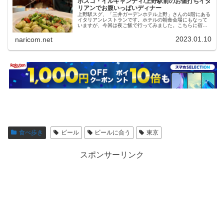
ボスコ・イルキャンティ/上野駅前のお値打ちイタ
リアンでお腹いっぱいディナー
上野駅スグ、「三井ガーデンホテル上野」さんの1階にある
イタリアンレストランです。ホテルの朝食会場にもなって
いますが、今回は夜ご飯で行ってみました。こちらに宿泊
していたので、スグお部屋に戻れるのはめちゃくちゃ楽ち
んで快適でした♪美味しかったし、親切だし、ぼっち客とし
2023.01.10
naricom.net
ては最高のディナーにナリましたｗ
食べ歩き
ビール
ビールに合う
東京
スポンサーリンク