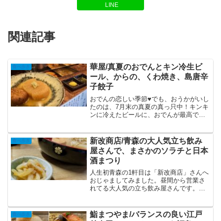
LINE
関連記事
華屋/真夏のおでんとキン冷生ビ
食べ歩き
ール、からの、くわ焼き、島唐辛
子餃子
おでんの恋しい季節♥でも、おうかがいし
たのは、7月末の真夏の真っ只中！キンキ
ンに冷えたビールに、おでんが最高でし
た！いわゆる、アレです、こたつでアイ
ス食べるとか（笑）思わず頼んでみたく
なる不思議なおでんや、焼鳥、なぜか島
新改商店/青森の大人気立ち飲み
食べ歩き
唐辛子を使った餃子まであって、思わず
屋さんで、まさかのソラチと日本
食べ過ぎちゃいました。いただいた変わ
酒まつり
り種おでんや、焼き物等についてまとめ
てみました。
人生初青森の1軒目は「新改商店」さんへ
おじゃましてみました。昼間から営業さ
れてる大人気の立ち飲み屋さんです。平
日の雨降りだったこともあってか、空い
てるタイミングで入る事が出来ました。
後で他のお店に行って、「新改商店」さ
鮨まつやま/バランスの良い江戸
食べ歩き
んにすぐ入れたとお話すると、皆驚かれ