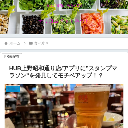
食う、寝る、あるく2号
ナリコムドットネット
ホーム
食べ歩き
PR表記有
HUB上野昭和通り店/アプリに”スタンプマ
ラソン”を発見してモチベアップ！？
食べ歩き