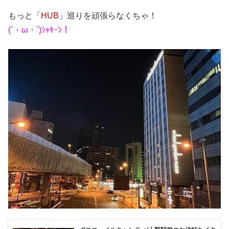
もっと「
HUB
」巡りを頑張らなくちゃ！
(`・ω・´)ｼｬｷｰﾝ！