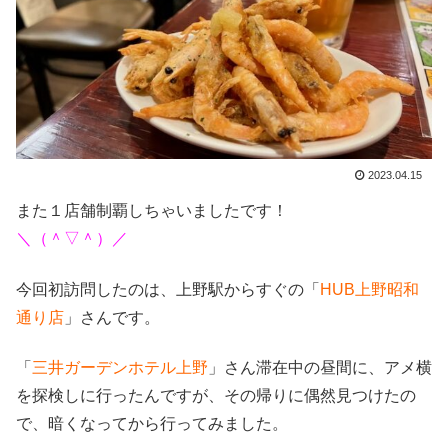
2023.04.15
また１店舗制覇しちゃいましたです！
＼（＾▽＾）／
今回初訪問したのは、上野駅からすぐの「
HUB上野昭和
通り店
」さんです。
「
三井ガーデンホテル上野
」さん滞在中の昼間に、アメ横
を探検しに行ったんですが、その帰りに偶然見つけたの
で、暗くなってから行ってみました。