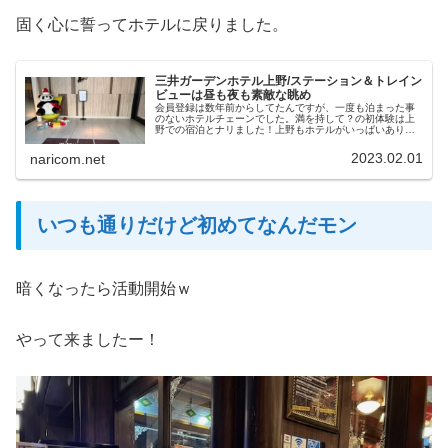
固く心に誓ってホテルに戻りました。
三井ガーデンホテル上野/ステーション＆トレイン
ビューは昼も夜も素敵な眺め
会員登録は数年前からしてたんですが、一度も泊まった事
のないホテルチェーンでした。満を持して？の初体験は上
野での宿泊とナリました！上野もホテルがいっぱいありま
すが、ここに決めた理由としては大きく3点です。・駅
近！・デスク有！・場所が分かるー！地図を見たらすぐ景
2023.02.01
naricom.net
色が浮かんで来たのも決め手の一つでした。
いつも通りだけど初めてなんだモン
暗くなったら活動開始ｗ
やって来ましたー！