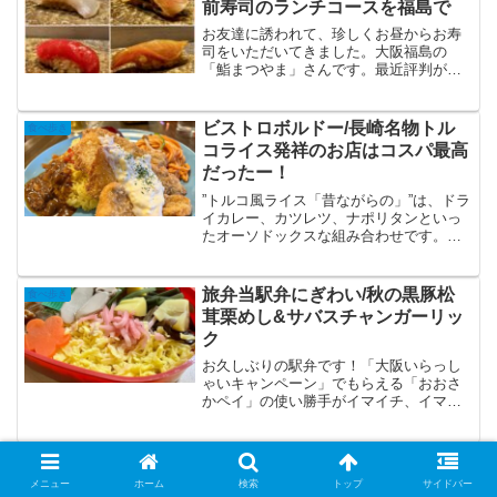
前寿司のランチコースを福島で
ていたので、本当にラッキーなタイミン
グだったみたいです。
お友達に誘われて、珍しくお昼からお寿
司をいただいてきました。大阪福島の
「鮨まつやま」さんです。最近評判が良
いらしいので行ってみたい、という事で
した。カウンターのみ、高級感のある、
小ぢんまりとした店内は居心地も良く
ビストロボルドー/長崎名物トル
食べ歩き
て、目の前でお寿司が出来る様子を見な
コライス発祥のお店はコスパ最高
がら楽しいランチにナリました(^^)
だったー！
”トルコ風ライス「昔ながらの」”は、ドラ
イカレー、カツレツ、ナポリタンといっ
たオーソドックスな組み合わせです。こ
れ以外は「トルコライス」という名称で
書かれている点が、お料理や考案された
お父様への尊敬の念等、シェフのお人柄
旅弁当駅弁にぎわい/秋の黒豚松
食べ歩き
や姿勢も感じられてさらにお料理が楽し
茸栗めし&サバスチャンガーリッ
みにナリました。
ク
お久しぶりの駅弁です！「大阪いらっし
ゃいキャンペーン」でもらえる「おおさ
かペイ」の使い勝手がイマイチ、イマニ
過ぎて、「いつ、どこで使ったらいいか
分からない！」みたいな気がしてるんで
すが、ここだけ押さえておけば全て解決
道後麦酒館/真夏の夕方はさっぱ
食べ歩き
です♪新大阪駅にある「旅弁当 駅弁にぎ
り爽やか道後ライムエールで乾杯
メニュー
ホーム
検索
トップ
サイドバー
わい アルデ新大阪店」さんです！