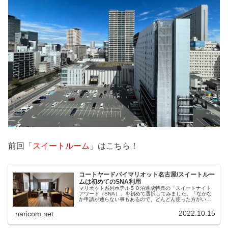
前回「
スイートルーム
」はこちら！
コートヤードバイマリオット名古屋/スイートルー
ムは初めてのSNA利用
マリオット系列ホテル５０泊達成特典の「スイートナイト
アワード（SNA）」を初めて選択してみました。「なかな
か申請が通らない事もあるので、どんどん使った方がい
い」、というのを見ていたので、早速申請してみました。
SNA申請記念すべき１発目は、「コートヤードバイマリオ
2022.10.15
naricom.net
ット名古屋」さんでした。