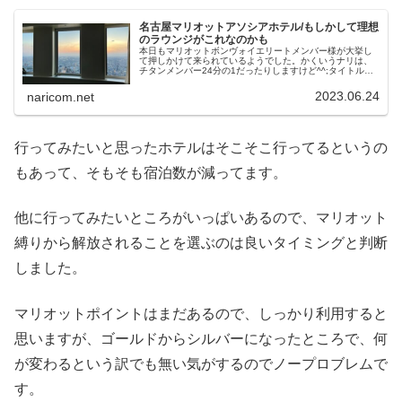
名古屋マリオットアソシアホテル/もしかして理想
のラウンジがこれなのかも
本日もマリオットボンヴォイエリートメンバー様が大挙し
て押しかけて来られているようでした。かくいうナリは、
チタンメンバー24分の1だったりしますけど^^;タイトルの
「理想のラウンジ」というのは、”運営する側にとって”そう
なのかも、と感じたので、そう感じたラウンジの様子につ
2023.06.24
naricom.net
いてまとめてみました。
行ってみたいと思ったホテルはそこそこ行ってるというの
もあって、そもそも宿泊数が減ってます。
他に行ってみたいところがいっぱいあるので、マリオット
縛りから解放されることを選ぶのは良いタイミングと判断
しました。
マリオットポイントはまだあるので、しっかり利用すると
思いますが、ゴールドからシルバーになったところで、何
が変わるという訳でも無い気がするのでノープロブレムで
す。