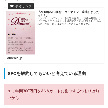
『2018年SFC修行・ダイヤモンド達成しました
っ！！』
ヽ(＊>∇＼（＾▽＾）／ 予定通り先日の「伊丹ー那覇」で
10万プレミアムポイントを達成することが出来ました ちゃ
んとした振り返りはまたあらためてまとめる予…
ameblo.jp
SFCを解約してもいいと考えている理由
１，年間300万円をANAカードに集中するつもりは無
いから