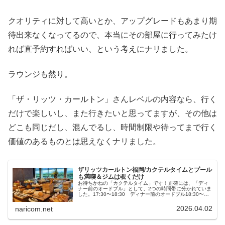
クオリティに対して高いとか、アップグレードもあまり期
待出来なくなってるので、本当にその部屋に行ってみたけ
れば直予約すればいい、という考えにナリました。
ラウンジも然り。
「ザ・リッツ・カールトン」さんレベルの内容なら、行く
だけで楽しいし、また行きたいと思ってますが、その他は
どこも同じだし、混んでるし、時間制限や待ってまで行く
価値のあるものとは思えなくナリました。
ザリッツカールトン福岡/カクテルタイムとプール
も満喫＆ジムは覗くだけ
お待ちかねの「カクテルタイム」です！正確には、「ディ
ナー前のオードブル」として、2つの時間帯に分かれていま
した。17:30〜18:30 ディナー前のオードブル18:30〜
20:00 ディナー前のオードブルとカクテルドリンク今回は
「ディナー前のオードブル〜コーディアル」と、翌日利用
2026.04.02
naricom.net
した「プール」の様子をまとめてみました。