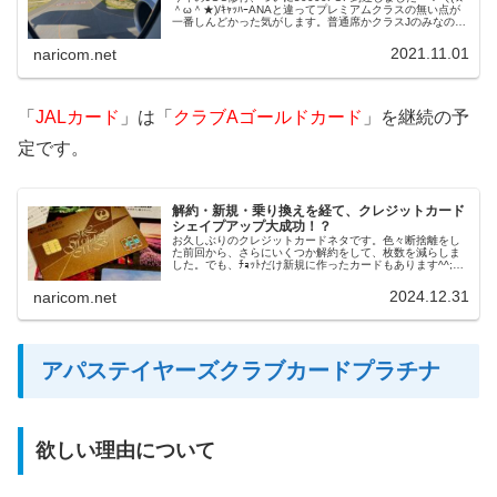
＾ω＾★)/ｷｬｯﾊｰANAと違ってプレミアムクラスの無い点が
一番しんどかった気がします。普通席かクラスJのみなので
一気にFOPを稼ぐということが出来なくて、文字通り修行
をやってる感アリアリでした。
2021.11.01
naricom.net
「
JALカード
」は「
クラブAゴールドカード
」を継続の予
定です。
解約・新規・乗り換えを経て、クレジットカード
シェイプアップ大成功！？
お久しぶりのクレジットカードネタです。色々断捨離をし
た前回から、さらにいくつか解約をして、枚数を減らしま
した。でも、ﾁｮｯﾄだけ新規に作ったカードもあります^^;と
はいえ、全体の保有数としては、年初よりだいぶ削減にナ
リました。今回は、今年後半の解約カードと、変更や新規
2024.12.31
naricom.net
作成カードについてまとめてみました。
アパステイヤーズクラブカードプラチナ
欲しい理由について