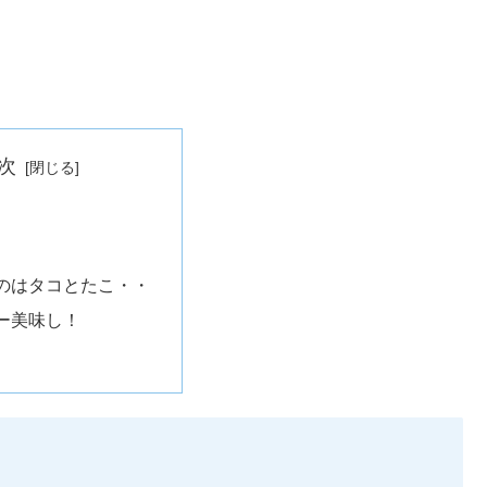
次
のはタコとたこ・・
ー美味し！