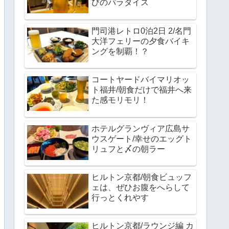
びのパラダイス
門司港レトロ0泊2日 2/名門
大洋フェリーの夕食バイキ
ングを制覇！？
コートヤードバイマリオッ
ト福井/朝食だけで福井へ来
た感モリモリ！
ホテルグランヴィア広島サ
ウスゲート/幸せのエッグト
リュフと〆の朝ラー
ヒルトン京都/朝食ビュッフ
ェは、ぜひお腹をへらして
行っとくれやす
ヒルトン京都/ラウンジ編 カ