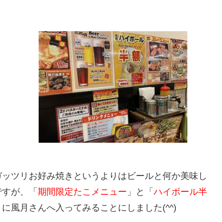
ガッツリお好み焼きというよりはビールと何か美味し
ですが、「
期間限定たこメニュー
」と「
ハイボール半
風月さんへ入ってみることにしました(^^)