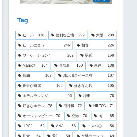
Tag
ビール
336
便利な立地
299
大阪
289
ビールに合う
246
朝食
226
ワーケーション可
202
駅近
168
Marriott
164
昼飲み
150
沖縄
138
那覇
108
洗い場スペース有
107
夜景が綺麗
105
好きなお店
105
ホテルラウンジ
96
梅田
78
好きなホテル
78
飛行機
72
HILTON
71
オーシャンビュー
70
空港
70
肉！
65
HPCJ
62
ANA
56
コスパ◎
56
和食
54
愛知
50
空港ラウンジ
49