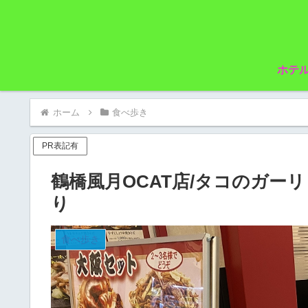
ホテ
ホーム
食べ歩き
PR表記有
鶴橋風月OCAT店/タコのガー
り
食べ歩き