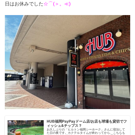
日はお休みでした
☆⌒(＞。≪)
HUB福岡PayPayドーム店/お店も球場も貸切でフ
ィッシュ&チップス？
お久しぶりの「ヒルトン福岡シーホーク」さんに宿泊して
た日の夜です。カクテルタイムが終わってから、こちらも