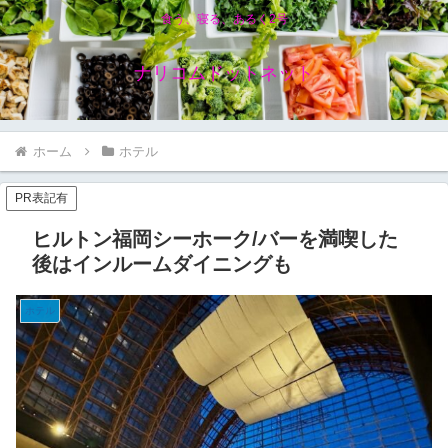
食う、寝る、あるく2号
ナリコムドットネット
ホーム
ホテル
PR表記有
ヒルトン福岡シーホーク/バーを満喫した
後はインルームダイニングも
ホテル